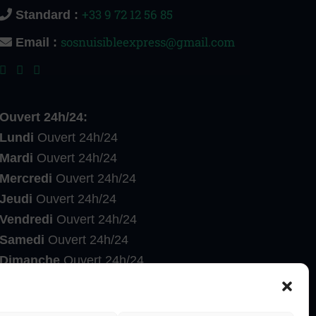
+33 9 72 12 56 85
Standard :
sosnuisibleexpress@gmail.com
Email :
Ouvert 24h/24:
Lundi
Ouvert 24h/24
Mardi
Ouvert 24h/24
Mercredi
Ouvert 24h/24
Jeudi
Ouvert 24h/24
Vendredi
Ouvert 24h/24
Samedi
Ouvert 24h/24
Dimanche
Ouvert 24h/24
Entreprise de désinsectisation dératisation