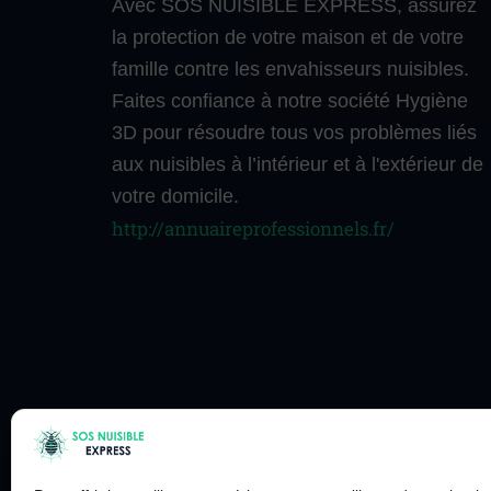
Avec SOS NUISIBLE EXPRESS, assurez
la protection de votre maison et de votre
famille contre les envahisseurs nuisibles.
Faites confiance à notre société Hygiène
3D pour résoudre tous vos problèmes liés
aux nuisibles à l’intérieur et à l'extérieur de
votre domicile.
http://annuaireprofessionnels.fr/