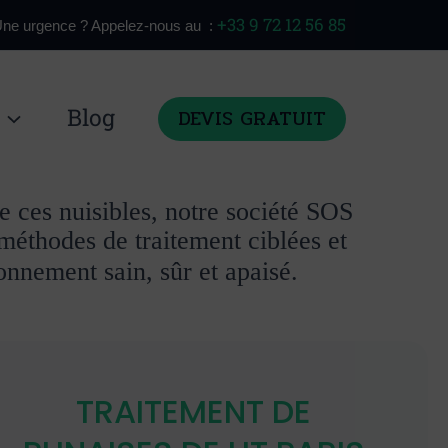
+33 9 72 12 56 85
ne urgence ? Appelez-nous au :
Blog
DEVIS GRATUIT
e ces nuisibles, notre société SOS
méthodes de traitement ciblées et
onnement sain, sûr et apaisé.
TRAITEMENT DE