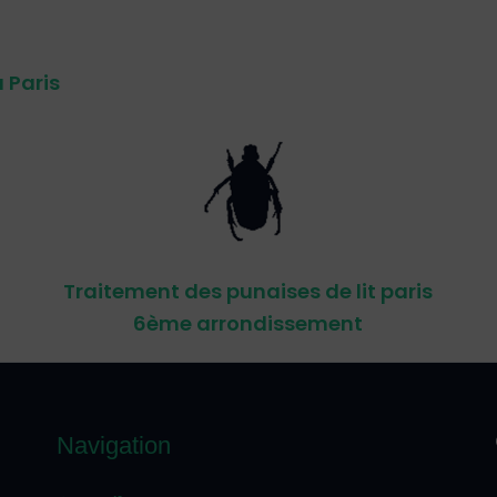
 Paris
Traitement des punaises de lit paris
6ème arrondissement
Navigation