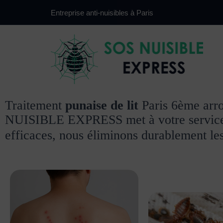
Aller
Entreprise anti-nuisibles à Paris
au
contenu
Traitement
punaise de lit
Paris 6ème arron
NUISIBLE EXPRESS met à votre service
efficaces, nous éliminons durablement les