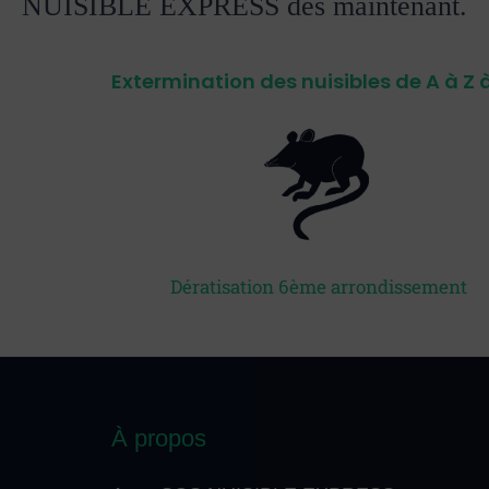
NUISIBLE EXPRESS dès maintenant.
Extermination des nuisibles de A à Z à
Dératisation 6ème arrondissement
À propos