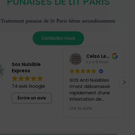
PUNAISES DE LIT PARIS
Traitement punaise de lit Paris 6ème arrondissement
Contactez nous
Celso Lesbonstuyaux
il y a 9 mois
Sos Nuisible
Express
SOS Anti Nuisibles
74 avis Google
m’ont débarrassé
rapidement d’une
Écrire un avis
infestation de
rongeurs qui durait
Lire la suite
depuis un moment.
Je recommande