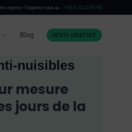
+33 9 72 12 56 85
ne urgence ? Appelez-nous au :
Blog
DEVIS GRATUIT
ti-nuisibles
sur mesure
es jours de la