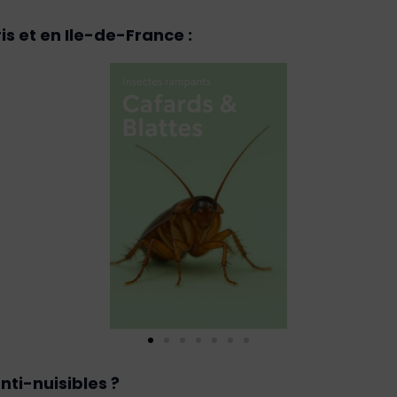
is et en Ile-de-France :
nti-nuisibles ?