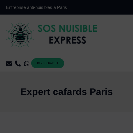
Aller
Entreprise anti-nuisibles à Paris
au
contenu
DEVIS GRATUIT
Expert cafards Paris