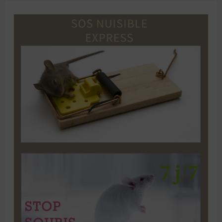
Dératisation
et
désinsectisation
à
Paris