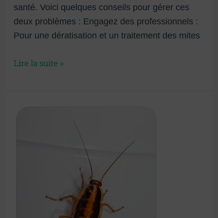
santé. Voici quelques conseils pour gérer ces
deux problèmes : Engagez des professionnels :
Pour une dératisation et un traitement des mites
Lire la suite »
Désinsectisation
Professionnelle
des
Cafards
à
Paris
avec
SOS