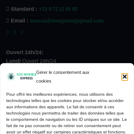
+33 9 72 12 56 85
Standard :
sosnuisibleexpress@gmail.com
Email :
Ouvert 24h/24:
Lundi
Ouvert 24h/24
Mardi
Ouvert 24h/24
Gérer le consentement aux
Mercredi
Ouvert 24h/24
cookies
Jeudi
Ouvert 24h/24
Pour offrir les meilleures expériences, nous utilisons des
Vendredi
Ouvert 24h/24
technologies telles que les cookies pour stocker et/ou accéder
Samedi
Ouvert 24h/24
aux informations des appareils. Le fait de consentir à ces
Dimanche
Ouvert 24h/24
technologies nous permettra de traiter des données telles que
le comportement de navigation ou les ID uniques sur ce site. Le
fait de ne pas consentir ou de retirer son consentement peut
avoir un effet négatif sur certaines caractéristiques et fonctions.
Entreprise de désinsectisation dératisation &