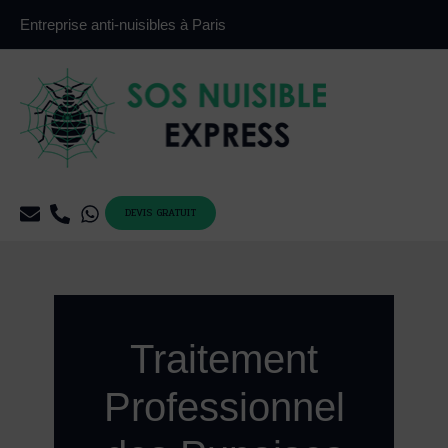
Aller
Entreprise anti-nuisibles à Paris
au
contenu
DEVIS GRATUIT
Traitement
Professionnel